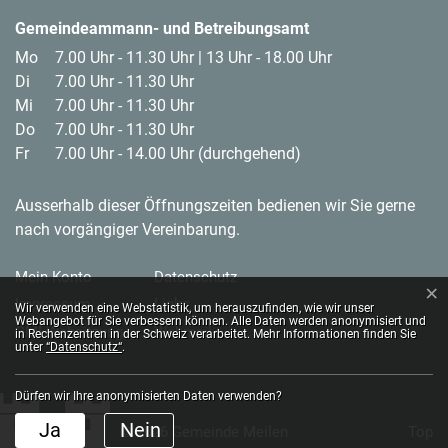
Gemeindeammann- und Betreibungsamt
Mo
7.00 Uhr - 11.30 Uhr | 13 Uhr - 18.00 Uhr
Di
7.00 Uhr - 11.30 Uhr
Mi
7.00 Uhr - 11.30 Uhr
Do
7.00 Uhr - 11.30 Uhr
Fr
7.00 Uhr - 14.00 Uhr (durchgehend)
Ausserhalb dieser Öffnungszeiten bedienen wir Sie gerne
nach vorgängiger Vereinbarung.
Toolbar
Mein Konto
Datenschutz
×
Impressum
Links
Webstatistik
Wir verwenden eine Webstatistik, um herauszufinden, wie wir unser
Webangebot für Sie verbessern können. Alle Daten werden anonymisiert und
CMI Websitzung
Webmail
in Rechenzentren in der Schweiz verarbeitet. Mehr Informationen finden Sie
unter
“Datenschutz“
.
Dürfen wir Ihre anonymisierten Daten verwenden?
Ja
Nein
© 2026 Gemeinde Meilen
Top