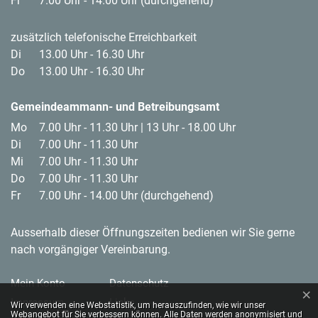
Fr
7.00 Uhr - 14.00 Uhr (durchgehend)
zusätzlich telefonische Erreichbarkeit
Di
13.00 Uhr - 16.30 Uhr
Do
13.00 Uhr - 16.30 Uhr
Gemeindeammann- und Betreibungsamt
Mo
7.00 Uhr - 11.30 Uhr | 13 Uhr - 18.00 Uhr
Di
7.00 Uhr - 11.30 Uhr
Mi
7.00 Uhr - 11.30 Uhr
Do
7.00 Uhr - 11.30 Uhr
Fr
7.00 Uhr - 14.00 Uhr (durchgehend)
Ausserhalb dieser Öffnungszeiten bedienen wir Sie gerne
nach vorgängiger Vereinbarung.
Toolbar
Mein Konto
Datenschutz
×
Impressum
Links
Webstatistik
Wir verwenden eine Webstatistik, um herauszufinden, wie wir unser
Webangebot für Sie verbessern können. Alle Daten werden anonymisiert und