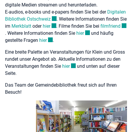
digitale Medien streamen und herunterladen.
E-audios, e-books und e-papers finden Sie bei der
Digitalen
Externer Link wird in einem neuen Fenst
Bibliothek Ostschweiz
. Weitere Informationen finden Sie
Externer Link wird in einem neuen Fenst
Exter
im
Merkblatt
oder
hier
. Filme finden Sie bei
filmfriend
Externer Link wird in e
. Weitere Informationen finden Sie
hier
und häufig
Externer Link wird in einem neuen Fenster
gestellte Fragen
hier
.
Eine breite Palette an Veranstaltungen für Klein und Gross
rundet unser Angebot ab. Aktuelle Informationen zu den
Externer Link wird in einem ne
Veranstaltungen finden Sie
hier
und unten auf dieser
Seite.
Das Team der Gemeindebibliothek freut sich auf Ihren
Besuch!