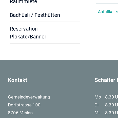
Raummiete
Abfallkale
Badhüsli / Festhütten
Reservation
Plakate/Banner
Kontakt
Schalter
Gemeindeverwaltung
Mo
8.30 U
Dorfstrasse 100
Di
8.30 U
8706 Meilen
Mi
8.30 U