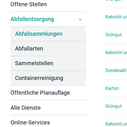
Offene Stellen
Kehricht u
Abfallentsorgung
Abfallsammlungen
Grüngut
(ausgewählt)
Abfallarten
Kehricht u
Sammelstellen
Sonderabf
Containerreinigung
Karton
Öffentliche Planauflage
Grüngut
Alle Dienste
Online-Services
Kehricht u