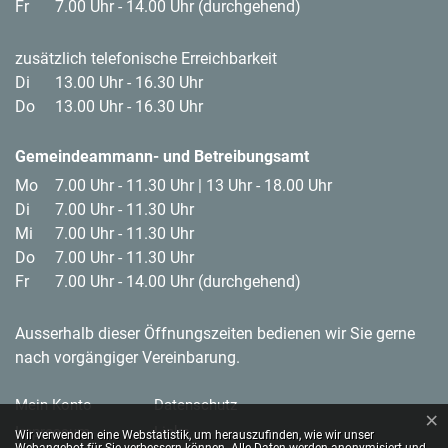
Fr
7.00 Uhr - 14.00 Uhr (durchgehend)
zusätzlich telefonische Erreichbarkeit
Di
13.00 Uhr - 16.30 Uhr
Do
13.00 Uhr - 16.30 Uhr
Gemeindeammann- und Betreibungsamt
Mo
7.00 Uhr - 11.30 Uhr | 13 Uhr - 18.00 Uhr
Di
7.00 Uhr - 11.30 Uhr
Mi
7.00 Uhr - 11.30 Uhr
Do
7.00 Uhr - 11.30 Uhr
Fr
7.00 Uhr - 14.00 Uhr (durchgehend)
Ausserhalb dieser Öffnungszeiten bedienen wir Sie gerne
nach vorgängiger Vereinbarung.
Toolbar
Mein Konto
Datenschutz
×
Impressum
Links
Webstatistik
Wir verwenden eine Webstatistik, um herauszufinden, wie wir unser